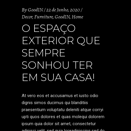
By
GoodIN
22 de Junho, 2020
Decor
,
Furniture
,
GoodIN
,
Home
O ESPAÇO
EXTERIOR QUE
SEMPRE
SONHOU TER
EM SUA CASA!
At vero eos et accusamus et iusto odio
dignis simos ducimus qui blanditiis
praesentium voluptatu deleniti atque corryi
upti quos dolores et quas molequi dolorem
ipsum quia dolor sit amet, consectetur
adipisci velit, sed quia loreadipiscing sed do