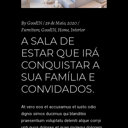
By
GoodIN
29 de Maio, 2020
Furniture
,
GoodIN
,
Home
,
Interior
A SALA DE
ESTAR QUE IRÁ
CONQUISTAR A
SUA FAMÍLIA E
CONVIDADOS.
At vero eos et accusamus et iusto odio
dignis simos ducimus qui blanditiis
praesentium voluptatu deleniti atque corryi
upti quos dolores et quas molequi dolorem