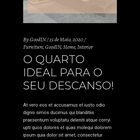
By
GoodIN
15 de Maio, 2020
Furniture
,
GoodIN
,
Home
,
Interior
O QUARTO
IDEAL PARA O
SEU DESCANSO!
At vero eos et accusamus et iusto odio
dignis simos ducimus qui blanditiis
praesentium voluptatu deleniti atque corryi
upti quos dolores et quas molequi dolorem
ipsum quia dolor sit amet, consectetur