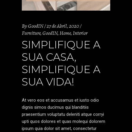
By
GoodIN
27 de Abril, 2020
Furniture
,
GoodIN
,
Home
,
Interior
SIMPLIFIQUE A
SUA CASA,
SIMPLIFIQUE A
SUA VIDA!
At vero eos et accusamus et iusto odio
dignis simos ducimus qui blanditiis
praesentium voluptatu deleniti atque corryi
upti quos dolores et quas molequi dolorem
ipsum quia dolor sit amet, consectetur