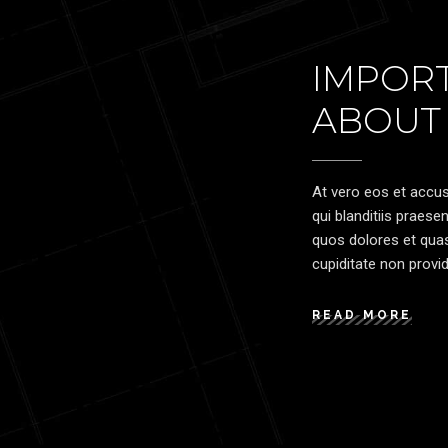
IMPORT
ABOUT
At vero eos et accu
qui blanditiis praese
quos dolores et quas
cupiditate non provid
READ MORE