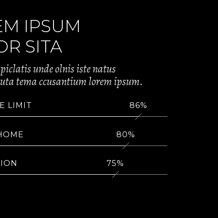
EM IPSUM
R SITA
piclatis unde olnis iste natus
luta tema ccusantium lorem ipsum.
E LIMIT
86
 HOME
80
TION
75