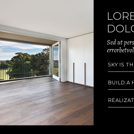
LOR
DOLO
Sed ut pers
errorbetvo
SKY IS TH
BUILD A
REALIZA