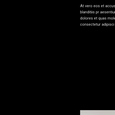
At vero eos et accu
blanditiis pr aesenti
dolores et quas mole
consectetur adipisci 