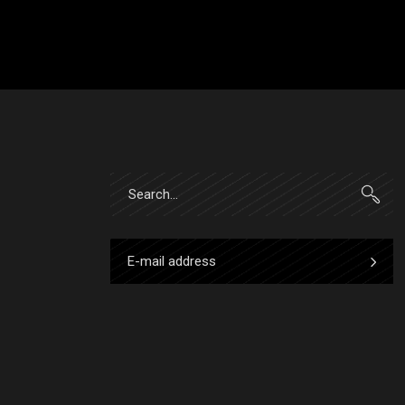
Search
for: